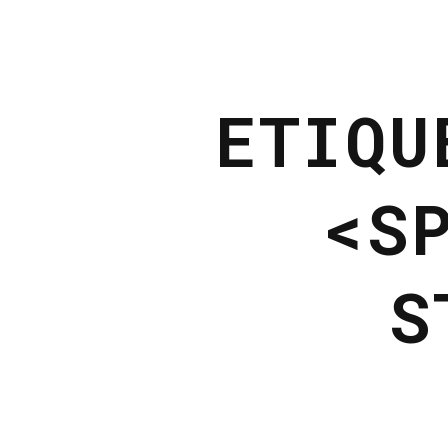
ETIQU
<S
S