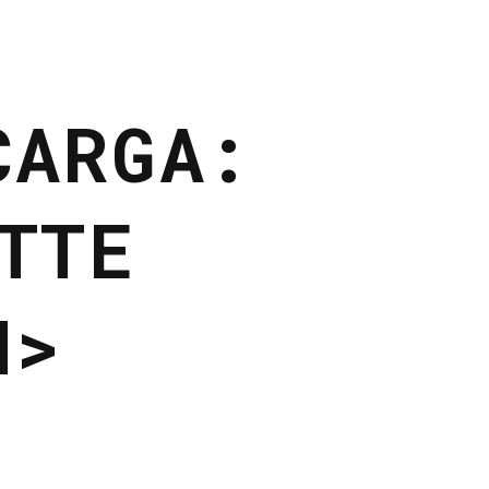
CARGA:
TTE
N>