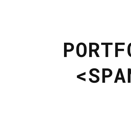
PORTF
<SPA