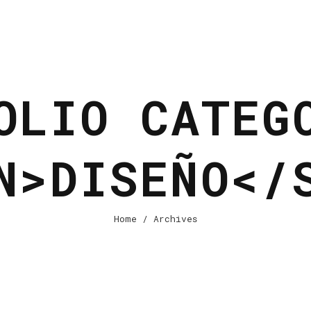
OLIO CATEG
N>DISEÑO</
Home
/ Archives